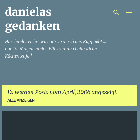
danielas
Direkt zum Hauptbereich
gedanken
Hier landet vieles, was mir so durch den Kopf geht ...
und im Magen landet. Willkommen beim Kieler
Küchenteufel!
Es werden Posts vom April, 2006 angezeigt.
ALLE ANZEIGEN
P
o
s