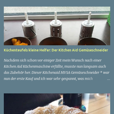
Küchenteufels kleine Helfer: Der Kitchen Aid Gemüseschneider
Nachdem sich schon vor einiger Zeit mein Wunsch nach einer
Kitchen Aid Küchenmaschine erfüllte, musste nun langsam auch
das Zubehör her. Dieser Kitchenaid MVSA Gemüseschneider * war
nun der erste Kauf und ich war sehr gespannt, was mich
erwartete. Ich gebe zu: Ich hatte mir das Zubehör etwas
hochwertiger vorgestellt und war etwas enttäuscht vom
plastikartigen Aufsatz. Wenn man jedoch bedenkt, dass das Gerät
vorn an die Kitchen Aid aufgesetzt wird, ist es wohl besser, wenn
das Material leicht ist. Die Trommeln für die unterschiedlichen